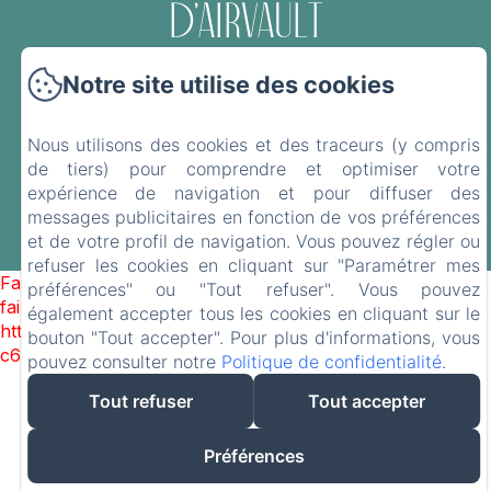
d'Airvault
Politique de confidentialité
Informations légales
Notre site utilise des cookies
Informations sur les cookies
Le Vieux Château - 6 Rue de Brelucan, Airvault,
Nous utilisons des cookies et des traceurs (y compris
79600 , France
de tiers) pour comprendre et optimiser votre
vieuxchateauairvault@yahoo.com
expérience de navigation et pour diffuser des
06 07 03 52 15
messages publicitaires en fonction de vos préférences
et de votre profil de navigation. Vous pouvez régler ou
Créé par Amenitiz
refuser les cookies en cliquant sur "Paramétrer mes
Failed to load BookingEngine/index: Loading chunk 1322
préférences" ou "Tout refuser". Vous pouvez
failed. (missing:
également accepter tous les cookies en cliquant sur le
https://d1cmur5l0xva3h.cloudfront.net/packs/1322-
bouton "Tout accepter". Pour plus d'informations, vous
c6e932f9d3d27b65-1bf7c4dc6a241241.js)
pouvez consulter notre
Politique de confidentialité
.
Tout refuser
Tout accepter
Préférences