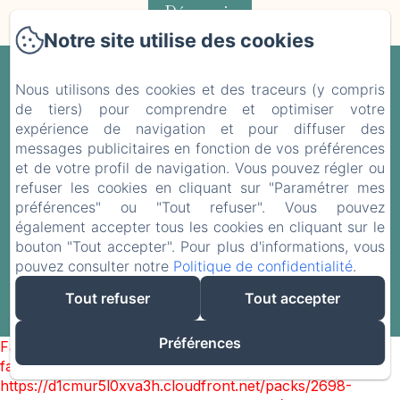
Découvrir
Notre site utilise des cookies
Le Vieux Château
Nous utilisons des cookies et des traceurs (y compris
de tiers) pour comprendre et optimiser votre
d'Airvault
expérience de navigation et pour diffuser des
messages publicitaires en fonction de vos préférences
et de votre profil de navigation. Vous pouvez régler ou
Politique de confidentialité
Informations légales
refuser les cookies en cliquant sur "Paramétrer mes
Informations sur les cookies
préférences" ou "Tout refuser". Vous pouvez
Le Vieux Château - 6 Rue de Brelucan, Airvault,
également accepter tous les cookies en cliquant sur le
79600 , France
bouton "Tout accepter". Pour plus d'informations, vous
vieuxchateauairvault@yahoo.com
pouvez consulter notre
Politique de confidentialité
.
06 07 03 52 15
Tout refuser
Tout accepter
Créé par Amenitiz
Préférences
Failed to load BookingEngine/index: Loading chunk 2698
failed. (missing:
https://d1cmur5l0xva3h.cloudfront.net/packs/2698-